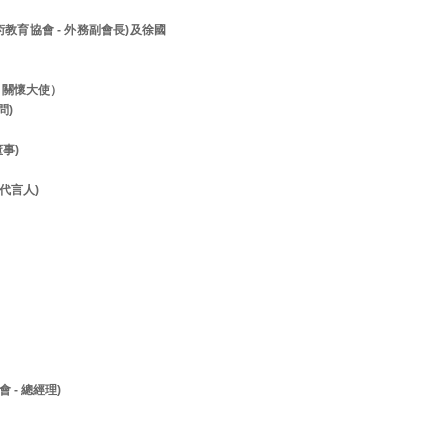
美術教育協會 - 外務副會長)及徐國
- 關懷大使）
顧問)
董事)
- 代言人)
 - 總經理)