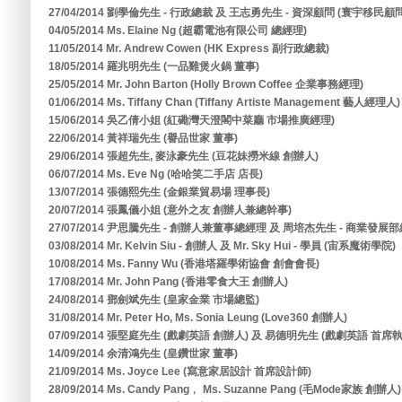
27/04/2014 劉學倫先生 - 行政總裁 及 王志勇先生 - 資深顧問 (寰宇移民
04/05/2014 Ms. Elaine Ng (超霸電池有限公司 總經理)
11/05/2014 Mr. Andrew Cowen (HK Express 副行政總裁)
18/05/2014 羅兆明先生 (一品雞煲火鍋 董事)
25/05/2014 Mr. John Barton (Holly Brown Coffee 企業事務經理)
01/06/2014 Ms. Tiffany Chan (Tiffany Artiste Management 藝人經理人)
15/06/2014 吳乙倩小姐 (紅磡灣天澄閣中菜廳 市場推廣經理)
22/06/2014 黃祥瑞先生 (譽品世家 董事)
29/06/2014 張超先生, 麥泳豪先生 (豆花妹撈米線 創辦人)
06/07/2014 Ms. Eve Ng (哈哈笑二手店 店長)
13/07/2014 張德熙先生 (金銀業貿易場 理事長)
20/07/2014 張鳳儀小姐 (意外之友 創辦人兼總幹事)
27/07/2014 尹思騰先生 - 創辦人兼董事總經理 及 周培杰先生 - 商業發展部
03/08/2014 Mr. Kelvin Siu - 創辦人 及 Mr. Sky Hui - 學員 (宙系魔術學院)
10/08/2014 Ms. Fanny Wu (香港塔羅學術協會 創會會長)
17/08/2014 Mr. John Pang (香港零食大王 創辦人)
24/08/2014 鄧劍斌先生 (皇家金業 市場總監)
31/08/2014 Mr. Peter Ho, Ms. Sonia Leung (Love360 創辦人)
07/09/2014 張堅庭先生 (戲劇英語 創辦人) 及 易德明先生 (戲劇英語 首席
14/09/2014 余清鴻先生 (皇鑽世家 董事)
21/09/2014 Ms. Joyce Lee (寫意家居設計 首席設計師)
28/09/2014 Ms. Candy Pang﹐ Ms. Suzanne Pang (毛Mode家族 創辦人)