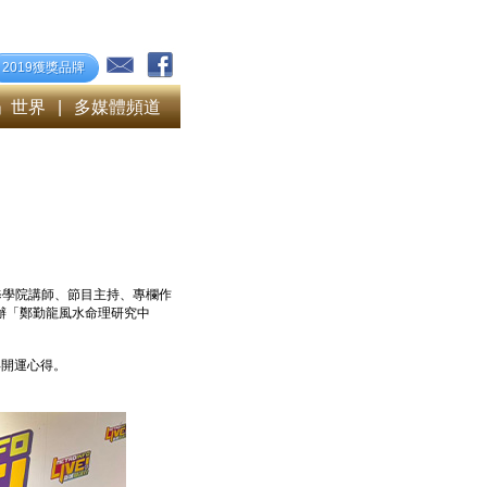
2019獲獎品牌
」世界
|
多媒體頻道
修學院講師、節目主持、專欄作
辦「鄭勤龍風水命理研究中
馬年開運心得。