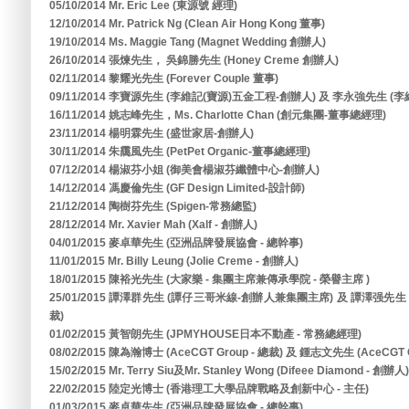
05/10/2014 Mr. Eric Lee (東源號 經理)
12/10/2014 Mr. Patrick Ng (Clean Air Hong Kong 董事)
19/10/2014 Ms. Maggie Tang (Magnet Wedding 創辦人)
26/10/2014 張煉先生， 吳錦勝先生 (Honey Creme 創辦人)
02/11/2014 黎耀光先生 (Forever Couple 董事)
09/11/2014 李寶源先生 (李維記(寶源)五金工程-創辦人) 及 李永強先生 (
16/11/2014 姚志峰先生，Ms. Charlotte Chan (創元集團-董事總經理)
23/11/2014 楊明霖先生 (盛世家居-創辦人)
30/11/2014 朱靄風先生 (PetPet Organic-董事總經理)
07/12/2014 楊淑芬小姐 (御美會楊淑芬纖體中心-創辦人)
14/12/2014 馮慶倫先生 (GF Design Limited-設計師)
21/12/2014 陶樹芬先生 (Spigen-常務總監)
28/12/2014 Mr. Xavier Mah (Xalf - 創辦人)
04/01/2015 麥卓華先生 (亞洲品牌發展協會 - 總幹事)
11/01/2015 Mr. Billy Leung (Jolie Creme - 創辦人)
18/01/2015 陳裕光先生 (大家樂 - 集團主席兼傳承學院 - 榮譽主席 )
25/01/2015 譚澤群先生 (譚仔三哥米線-創辦人兼集團主席) 及 譚澤强
裁)
01/02/2015 黃智朗先生 (JPMYHOUSE日本不動產 - 常務總經理)
08/02/2015 陳為瀚博士 (AceCGT Group - 總裁) 及 鍾志文先生 (AceCGT G
15/02/2015 Mr. Terry Siu及Mr. Stanley Wong (Difeee Diamond - 創辦人)
22/02/2015 陸定光博士 (香港理工大學品牌戰略及創新中心 - 主任)
01/03/2015 麥卓華先生 (亞洲品牌發展協會 - 總幹事)