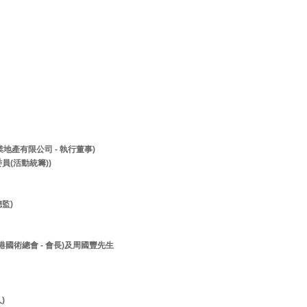
兆業地產有限公司 - 執行董事)
員(活動統籌))
監)
香港國術總會 - 會長)及周國豐先生
人)