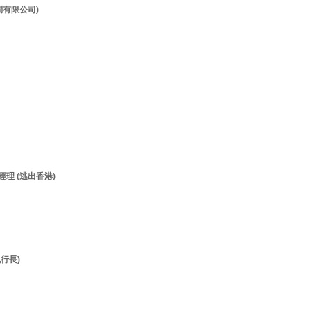
顧問有限公司)
經理 (逃出香港)
執行長)