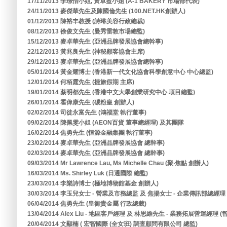
17/11/2013 李璟怡小姐, 黃卓盈小姐 (A-1 BAKERY 市場部代表)
24/11/2013 麥傑華先生及陳國倫先生 (100.NET.HK創辦人)
01/12/2013 陳裕丰教授 (詩琳美容行政總裁)
08/12/2013 徐俊文先生 (曼秀雷敦市場總監)
15/12/2013 麥卓華先生 (亞洲品牌發展協會總幹事)
22/12/2013 黃兆良先生 (神秘顧客協會主席)
29/12/2013 麥卓華先生 (亞洲品牌發展協會總幹事)
05/01/2014 黃金耀博士 (香港新一代文化協會科學創意中心 中心總監)
12/01/2014 何栢霆先生 (捷旅假期 主席)
19/01/2014 蔡明都先生 (香港中文大學創業研究中心 項目總監)
26/01/2014 霍偉康先生 (碳粉皇 創辦人)
02/02/2014 司徒永富先生 (鴻福堂 執行董事)
09/02/2014 陳佩雯小姐 (AEON百貨 董事總經理) 及其團隊
16/02/2014 焦勇先生 (恒源金融集團 執行董事)
23/02/2014 麥卓華先生 (亞洲品牌發展協會 總幹事)
02/03/2014 麥卓華先生 (亞洲品牌發展協會 總幹事)
09/03/2014 Mr Lawrence Lau, Ms Michelle Chau (聚‧焦點 創辦人)
16/03/2014 Ms. Shirley Luk (日通國際 總監)
23/03/2014 李樂詩博士 (極地博物館基金 創辦人)
30/03/2014 李玉兒女士 - 營業及市務總監 及 焦揚女士 - 企業傳訊部總經
06/04/2014 焦勇先生 (皇御貴金屬 行政總裁)
13/04/2014 Alex Liu - 地區客戶經理 及 林思維先生 - 業務拓展營運經
20/04/2014 文顯楠 ( 宏智國際 (全女班) 調查顧問有限公司 總監)