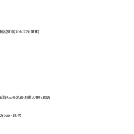
李維記(寶源)五金工程-董事)
先生 (譚仔三哥米線-創辦人兼行政總
roup - 經理)