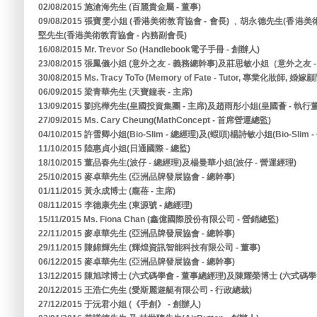
02/08/2015 施滄海先生 (百麗貴金屬 - 董事)
09/08/2015 張寶雯小姐 (香港美術教育協會 - 會長) ﹑胡永德先生(香港
堅先生(香港美術教育協會 - 內務副會長)
16/08/2015 Mr. Trevor So (Handlebook電子手冊 - 創辦人)
23/08/2015 張鳳儀小姐 (意外之友 - 義務總幹事)及莊思敏小姐（意外之友 
30/08/2015 Ms. Tracy ToTo (Memory of Fate - Tutor, 專業化妝師, 婚嫁
06/09/2015 梁青華先生 (天寶鐘表 - 主席)
13/09/2015 劉兆樺先生(皇國投資集團 - 主席)及趙雨彤小姐(皇國薈 - 執行
27/09/2015 Ms. Cary Cheung(MathConcept - 首席營運總監)
04/10/2015 許雪卿小姐(Bio-Slim - 總經理)及(蝦頭)楊詩敏小姐(Bio-Slim 
11/10/2015 陸惠貞小姐(日通國際 - 總監)
18/10/2015 董品春先生(波仔 - 總經理)及楊曼華小姐(波仔 - 營運經理)
25/10/2015 麥卓華先生 (亞洲品牌發展協會 - 總幹事)
01/11/2015 黃永成博士 (龐蓓 - 主席)
08/11/2015 李德康先生 (東源號 - 總經理)
15/11/2015 Ms. Fiona Chan (鑫億國際股份有限公司 - 營銷總監)
22/11/2015 麥卓華先生 (亞洲品牌發展協會 - 總幹事)
29/11/2015 陳錦輝先生 (輝煌資訊智能科技有限公司 - 董事)
06/12/2015 麥卓華先生 (亞洲品牌發展協會 - 總幹事)
13/12/2015 陳旭球博士 (六式碼學會 - 董事總經理)及陳耀榮博士 (六式碼學會
20/12/2015 王浩仁先生 (愛斯麗遊艇有限公司 - 行政總裁)
27/12/2015 于沅君小姐 (《手創》 - 創辦人)