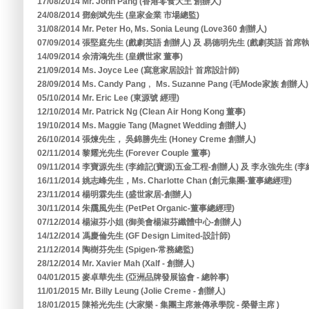
17/08/2014 Mr. John Pang (香港零食大王 創辦人)
24/08/2014 鄧劍斌先生 (皇家金業 市場總監)
31/08/2014 Mr. Peter Ho, Ms. Sonia Leung (Love360 創辦人)
07/09/2014 張堅庭先生 (戲劇英語 創辦人) 及 易德明先生 (戲劇英語 首席
14/09/2014 余清鴻先生 (皇鑽世家 董事)
21/09/2014 Ms. Joyce Lee (寫意家居設計 首席設計師)
28/09/2014 Ms. Candy Pang﹐ Ms. Suzanne Pang (毛Mode家族 創辦人)
05/10/2014 Mr. Eric Lee (東源號 經理)
12/10/2014 Mr. Patrick Ng (Clean Air Hong Kong 董事)
19/10/2014 Ms. Maggie Tang (Magnet Wedding 創辦人)
26/10/2014 張煉先生， 吳錦勝先生 (Honey Creme 創辦人)
02/11/2014 黎耀光先生 (Forever Couple 董事)
09/11/2014 李寶源先生 (李維記(寶源)五金工程-創辦人) 及 李永強先生 (
16/11/2014 姚志峰先生，Ms. Charlotte Chan (創元集團-董事總經理)
23/11/2014 楊明霖先生 (盛世家居-創辦人)
30/11/2014 朱靄風先生 (PetPet Organic-董事總經理)
07/12/2014 楊淑芬小姐 (御美會楊淑芬纖體中心-創辦人)
14/12/2014 馮慶倫先生 (GF Design Limited-設計師)
21/12/2014 陶樹芬先生 (Spigen-常務總監)
28/12/2014 Mr. Xavier Mah (Xalf - 創辦人)
04/01/2015 麥卓華先生 (亞洲品牌發展協會 - 總幹事)
11/01/2015 Mr. Billy Leung (Jolie Creme - 創辦人)
18/01/2015 陳裕光先生 (大家樂 - 集團主席兼傳承學院 - 榮譽主席 )