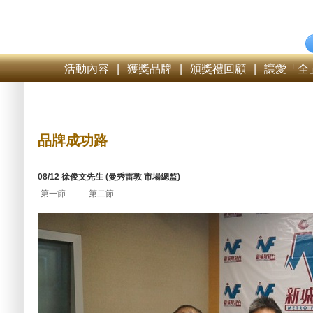
活動內容
|
獲獎品牌
|
頒獎禮回顧
|
讓愛「全
品牌成功路
08/12 徐俊文先生 (曼秀雷敦 市場總監)
第一節
第二節