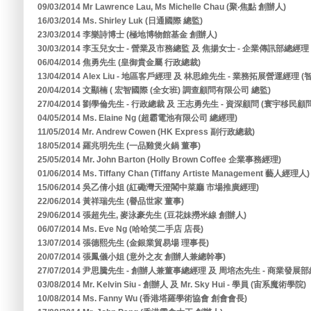
09/03/2014 Mr Lawrence Lau, Ms Michelle Chau (聚‧焦點 創辦人)
16/03/2014 Ms. Shirley Luk (日通國際 總監)
23/03/2014 李樂詩博士 (極地博物館基金 創辦人)
30/03/2014 李玉兒女士 - 營業及市務總監 及 焦揚女士 - 企業傳訊部總經
06/04/2014 焦勇先生 (皇御貴金屬 行政總裁)
13/04/2014 Alex Liu - 地區客戶經理 及 林思維先生 - 業務拓展營運經
20/04/2014 文顯楠 ( 宏智國際 (全女班) 調查顧問有限公司 總監)
27/04/2014 劉學倫先生 - 行政總裁 及 王志勇先生 - 資深顧問 (寰宇移民
04/05/2014 Ms. Elaine Ng (超霸電池有限公司 總經理)
11/05/2014 Mr. Andrew Cowen (HK Express 副行政總裁)
18/05/2014 羅兆明先生 (一品雞煲火鍋 董事)
25/05/2014 Mr. John Barton (Holly Brown Coffee 企業事務經理)
01/06/2014 Ms. Tiffany Chan (Tiffany Artiste Management 藝人經理人)
15/06/2014 吳乙倩小姐 (紅磡灣天澄閣中菜廳 市場推廣經理)
22/06/2014 黃祥瑞先生 (譽品世家 董事)
29/06/2014 張超先生, 麥泳豪先生 (豆花妹撈米線 創辦人)
06/07/2014 Ms. Eve Ng (哈哈笑二手店 店長)
13/07/2014 張德熙先生 (金銀業貿易場 理事長)
20/07/2014 張鳳儀小姐 (意外之友 創辦人兼總幹事)
27/07/2014 尹思騰先生 - 創辦人兼董事總經理 及 周培杰先生 - 商業發展部
03/08/2014 Mr. Kelvin Siu - 創辦人 及 Mr. Sky Hui - 學員 (宙系魔術學院)
10/08/2014 Ms. Fanny Wu (香港塔羅學術協會 創會會長)