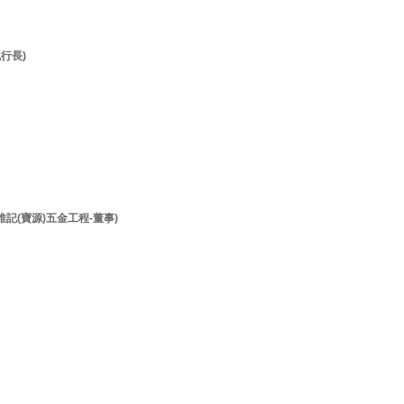
執行長)
李維記(寶源)五金工程-董事)