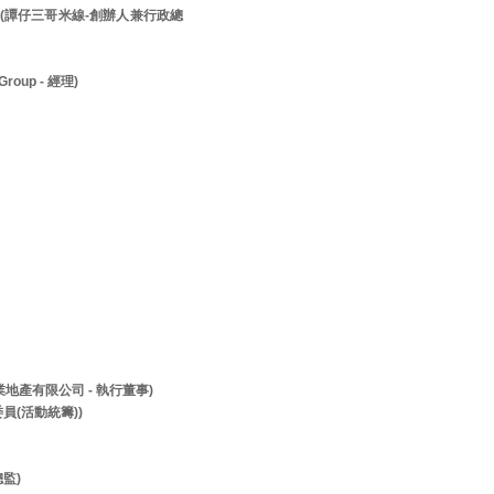
先生 (譚仔三哥米線-創辦人兼行政總
roup - 經理)
兆業地產有限公司 - 執行董事)
員(活動統籌))
監)