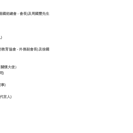
香港國術總會 - 會長)及周國豐先生
人)
美術教育協會 - 外務副會長)及徐國
- 關懷大使）
顧問)
董事)
- 代言人)