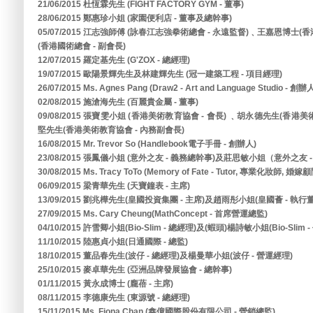
21/06/2015 杜恆霖先生 (FIGHT FACTORY GYM - 董事)
28/06/2015 鄭惠珍小姐 (家園便利店 - 董事及總幹事)
05/07/2015 江志強師傅 (詠春江志強拳術總會 - 永遠監督)﹑王嘉恩博士(
(香港國術總會 - 副會長)
12/07/2015 羅定基先生 (G'ZOX - 總經理)
19/07/2015 歐陽景輝先生及林建輝先生 (冠一建築工程 - 項目經理)
26/07/2015 Ms. Agnes Pang (Draw2 - Art and Language Studio - 創辦
02/08/2015 施滄海先生 (百麗貴金屬 - 董事)
09/08/2015 張寶雯小姐 (香港美術教育協會 - 會長) ﹑胡永德先生(香港
堅先生(香港美術教育協會 - 內務副會長)
16/08/2015 Mr. Trevor So (Handlebook電子手冊 - 創辦人)
23/08/2015 張鳳儀小姐 (意外之友 - 義務總幹事)及莊思敏小姐（意外之友 
30/08/2015 Ms. Tracy ToTo (Memory of Fate - Tutor, 專業化妝師, 婚嫁
06/09/2015 梁青華先生 (天寶鐘表 - 主席)
13/09/2015 劉兆樺先生(皇國投資集團 - 主席)及趙雨彤小姐(皇國薈 - 執行
27/09/2015 Ms. Cary Cheung(MathConcept - 首席營運總監)
04/10/2015 許雪卿小姐(Bio-Slim - 總經理)及(蝦頭)楊詩敏小姐(Bio-Slim 
11/10/2015 陸惠貞小姐(日通國際 - 總監)
18/10/2015 董品春先生(波仔 - 總經理)及楊曼華小姐(波仔 - 營運經理)
25/10/2015 麥卓華先生 (亞洲品牌發展協會 - 總幹事)
01/11/2015 黃永成博士 (龐蓓 - 主席)
08/11/2015 李德康先生 (東源號 - 總經理)
15/11/2015 Ms. Fiona Chan (鑫億國際股份有限公司 - 營銷總監)