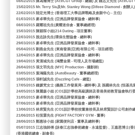
08/02/2015 陳為瀚博士 (AceCGT Group - 總裁) 及 鍾志文先生 (AceCGT G
15/02/2015 Mr. Terry Siu及Mr. Stanley Wong (Difeee Diamond - 創辦人)
22/02/2015 陸定光博士 (香港理工大學品牌戰略及創新中心 - 主任)
01/03/2015 麥卓華先生 (亞洲品牌發展協會 - 總幹事)
08/03/2015 羅耀祖先生(廣耀迷你倉 - 董事總經理)
15/03/2015 陳穎琛小姐(214 Dating - 項目董事)
22/03/2015 脫志詠先生(環保生態協會 - 總幹事)
29/03/2015 麥卓華先生 (亞洲品牌發展協會 - 總幹事)
05/04/2015 劉燕金先生 (東南發展(亞洲)有限公司 - 項目經理)
12/04/2015 麥卓華先生 (亞洲品牌發展協會 - 總幹事)
19/04/2015 黃漢城先生 (鴻豐金業 - 司理人及市場總監)
26/04/2015 張文羽先生 (MYC Production - 攝影師)
03/05/2015 葉鴻蔭先生 (AutoBeauty - 董事總經理)
10/05/2015 張軒誠先生 (Dazzling Cafe - 總監)
17/05/2015 鍾媛梵女士 (義務工作發展局 - 總幹事) 及 孫國林先生 (恒基
24/05/2015 陳麗森小姐 (CO1設計學校高級講師及香港美術教育協會執行委
31/05/2015 麥卓華先生 (亞洲品牌發展協會 - 總幹事)
07/06/2015 麥卓華先生 (亞洲品牌發展協會 - 總幹事)
13/06/2015 林席賢先生 (CO1設計學校校董兼校長及林席賢設計公司創作總
21/06/2015 杜恆霖先生 (FIGHT FACTORY GYM - 董事)
28/06/2015 鄭惠珍小姐 (家園便利店 - 董事及總幹事)
05/07/2015 江志強師傅 (詠春江志強拳術總會 - 永遠監督)﹑王嘉恩博士(
(香港國術總會 - 副會長)