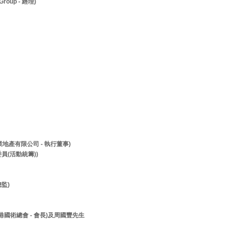
roup - 經理)
兆業地產有限公司 - 執行董事)
員(活動統籌))
監)
香港國術總會 - 會長)及周國豐先生