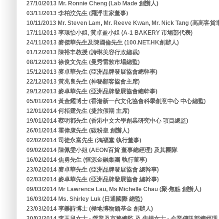
27/10/2013 Mr. Ronnie Cheng (Lab Made 創辦人)
03/11/2013 李柏汶先生 (羅浮世家董事)
10/11/2013 Mr. Steven Lam, Mr. Reeve Kwan, Mr. Nick Tang (高高
17/11/2013 李璟怡小姐, 黃卓盈小姐 (A-1 BAKERY 市場部代表)
24/11/2013 麥傑華先生及陳國倫先生 (100.NET.HK創辦人)
01/12/2013 陳裕丰教授 (詩琳美容行政總裁)
08/12/2013 徐俊文先生 (曼秀雷敦市場總監)
15/12/2013 麥卓華先生 (亞洲品牌發展協會總幹事)
22/12/2013 黃兆良先生 (神秘顧客協會主席)
29/12/2013 麥卓華先生 (亞洲品牌發展協會總幹事)
05/01/2014 黃金耀博士 (香港新一代文化協會科學創意中心 中心總監)
12/01/2014 何栢霆先生 (捷旅假期 主席)
19/01/2014 蔡明都先生 (香港中文大學創業研究中心 項目總監)
26/01/2014 霍偉康先生 (碳粉皇 創辦人)
02/02/2014 司徒永富先生 (鴻福堂 執行董事)
09/02/2014 陳佩雯小姐 (AEON百貨 董事總經理) 及其團隊
16/02/2014 焦勇先生 (恒源金融集團 執行董事)
23/02/2014 麥卓華先生 (亞洲品牌發展協會 總幹事)
02/03/2014 麥卓華先生 (亞洲品牌發展協會 總幹事)
09/03/2014 Mr Lawrence Lau, Ms Michelle Chau (聚‧焦點 創辦人)
16/03/2014 Ms. Shirley Luk (日通國際 總監)
23/03/2014 李樂詩博士 (極地博物館基金 創辦人)
30/03/2014 李玉兒女士 - 營業及市務總監 及 焦揚女士 - 企業傳訊部總經