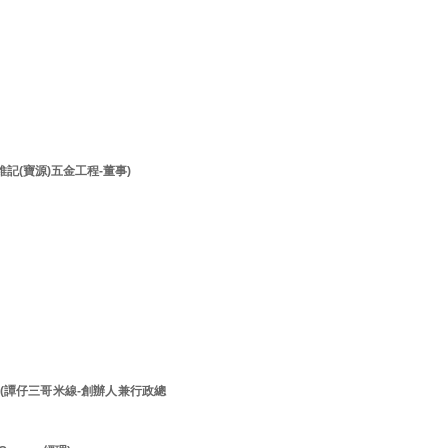
李維記(寶源)五金工程-董事)
先生 (譚仔三哥米線-創辦人兼行政總