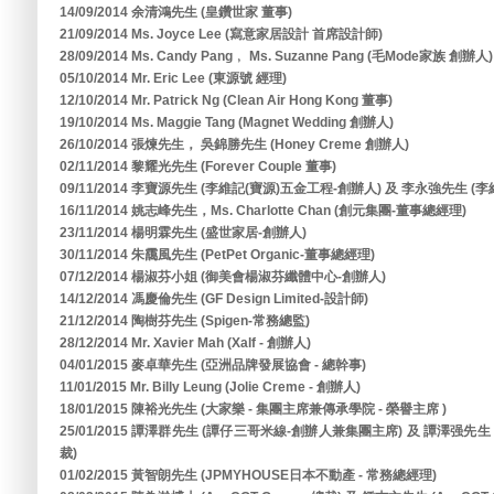
14/09/2014 余清鴻先生 (皇鑽世家 董事)
21/09/2014 Ms. Joyce Lee (寫意家居設計 首席設計師)
28/09/2014 Ms. Candy Pang﹐ Ms. Suzanne Pang (毛Mode家族 創辦人)
05/10/2014 Mr. Eric Lee (東源號 經理)
12/10/2014 Mr. Patrick Ng (Clean Air Hong Kong 董事)
19/10/2014 Ms. Maggie Tang (Magnet Wedding 創辦人)
26/10/2014 張煉先生， 吳錦勝先生 (Honey Creme 創辦人)
02/11/2014 黎耀光先生 (Forever Couple 董事)
09/11/2014 李寶源先生 (李維記(寶源)五金工程-創辦人) 及 李永強先生 (
16/11/2014 姚志峰先生，Ms. Charlotte Chan (創元集團-董事總經理)
23/11/2014 楊明霖先生 (盛世家居-創辦人)
30/11/2014 朱靄風先生 (PetPet Organic-董事總經理)
07/12/2014 楊淑芬小姐 (御美會楊淑芬纖體中心-創辦人)
14/12/2014 馮慶倫先生 (GF Design Limited-設計師)
21/12/2014 陶樹芬先生 (Spigen-常務總監)
28/12/2014 Mr. Xavier Mah (Xalf - 創辦人)
04/01/2015 麥卓華先生 (亞洲品牌發展協會 - 總幹事)
11/01/2015 Mr. Billy Leung (Jolie Creme - 創辦人)
18/01/2015 陳裕光先生 (大家樂 - 集團主席兼傳承學院 - 榮譽主席 )
25/01/2015 譚澤群先生 (譚仔三哥米線-創辦人兼集團主席) 及 譚澤强
裁)
01/02/2015 黃智朗先生 (JPMYHOUSE日本不動產 - 常務總經理)