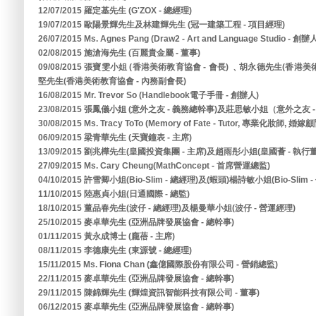
12/07/2015 羅定基先生 (G'ZOX - 總經理)
19/07/2015 歐陽景輝先生及林建輝先生 (冠一建築工程 - 項目經理)
26/07/2015 Ms. Agnes Pang (Draw2 - Art and Language Studio - 創辦
02/08/2015 施滄海先生 (百麗貴金屬 - 董事)
09/08/2015 張寶雯小姐 (香港美術教育協會 - 會長) ﹑胡永德先生(香港
堅先生(香港美術教育協會 - 內務副會長)
16/08/2015 Mr. Trevor So (Handlebook電子手冊 - 創辦人)
23/08/2015 張鳳儀小姐 (意外之友 - 義務總幹事)及莊思敏小姐（意外之友 
30/08/2015 Ms. Tracy ToTo (Memory of Fate - Tutor, 專業化妝師, 婚嫁
06/09/2015 梁青華先生 (天寶鐘表 - 主席)
13/09/2015 劉兆樺先生(皇國投資集團 - 主席)及趙雨彤小姐(皇國薈 - 執行
27/09/2015 Ms. Cary Cheung(MathConcept - 首席營運總監)
04/10/2015 許雪卿小姐(Bio-Slim - 總經理)及(蝦頭)楊詩敏小姐(Bio-Slim 
11/10/2015 陸惠貞小姐(日通國際 - 總監)
18/10/2015 董品春先生(波仔 - 總經理)及楊曼華小姐(波仔 - 營運經理)
25/10/2015 麥卓華先生 (亞洲品牌發展協會 - 總幹事)
01/11/2015 黃永成博士 (龐蓓 - 主席)
08/11/2015 李德康先生 (東源號 - 總經理)
15/11/2015 Ms. Fiona Chan (鑫億國際股份有限公司 - 營銷總監)
22/11/2015 麥卓華先生 (亞洲品牌發展協會 - 總幹事)
29/11/2015 陳錦輝先生 (輝煌資訊智能科技有限公司 - 董事)
06/12/2015 麥卓華先生 (亞洲品牌發展協會 - 總幹事)