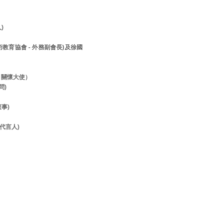
人)
美術教育協會 - 外務副會長)及徐國
- 關懷大使）
顧問)
董事)
- 代言人)