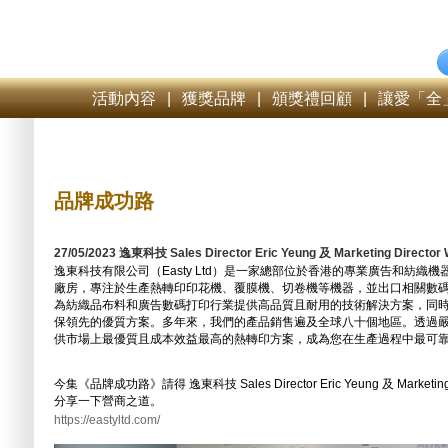
活動內容
|
獲獎品牌
|
頒獎禮回顧
|
讓愛「全
品牌成功路
27/05/2023 逸東科技 Sales Director Eric Yeung 及 Marketing Directo
逸東科技有限公司（Easty Ltd）是一家總部位於香港的專業廣告和紡織
廠房，專注於生產熱轉印印花機、覆膜機、切卷機等機器，並出口相關數
為紡織品布料和廣告數碼打印行業提供高品質且耐用的技術解決方案，同
保領先的優質方案。多年來，我們的產品銷售遍及全球八十個地區。透過
供市場上最優質且成本效益最高的熱轉印方案，成為您在生產過程中最可
今集《品牌成功路》請得 逸東科技 Sales Director Eric Yeung 及 Marketing 
分享一下營商之道。
https://eastyltd.com/