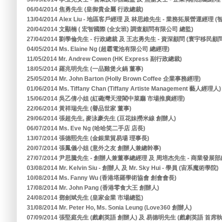
06/04/2014 焦勇先生 (皇御貴金屬 行政總裁)
13/04/2014 Alex Liu - 地區客戶經理 及 林思維先生 - 業務拓展營運經
20/04/2014 文顯楠 ( 宏智國際 (全女班) 調查顧問有限公司 總監)
27/04/2014 劉學倫先生 - 行政總裁 及 王志勇先生 - 資深顧問 (寰宇移民
04/05/2014 Ms. Elaine Ng (超霸電池有限公司 總經理)
11/05/2014 Mr. Andrew Cowen (HK Express 副行政總裁)
18/05/2014 羅兆明先生 (一品雞煲火鍋 董事)
25/05/2014 Mr. John Barton (Holly Brown Coffee 企業事務經理)
01/06/2014 Ms. Tiffany Chan (Tiffany Artiste Management 藝人經理人)
15/06/2014 吳乙倩小姐 (紅磡灣天澄閣中菜廳 市場推廣經理)
22/06/2014 黃祥瑞先生 (譽品世家 董事)
29/06/2014 張超先生, 麥泳豪先生 (豆花妹撈米線 創辦人)
06/07/2014 Ms. Eve Ng (哈哈笑二手店 店長)
13/07/2014 張德熙先生 (金銀業貿易場 理事長)
20/07/2014 張鳳儀小姐 (意外之友 創辦人兼總幹事)
27/07/2014 尹思騰先生 - 創辦人兼董事總經理 及 周培杰先生 - 商業發展部
03/08/2014 Mr. Kelvin Siu - 創辦人 及 Mr. Sky Hui - 學員 (宙系魔術學院)
10/08/2014 Ms. Fanny Wu (香港塔羅學術協會 創會會長)
17/08/2014 Mr. John Pang (香港零食大王 創辦人)
24/08/2014 鄧劍斌先生 (皇家金業 市場總監)
31/08/2014 Mr. Peter Ho, Ms. Sonia Leung (Love360 創辦人)
07/09/2014 張堅庭先生 (戲劇英語 創辦人) 及 易德明先生 (戲劇英語 首席