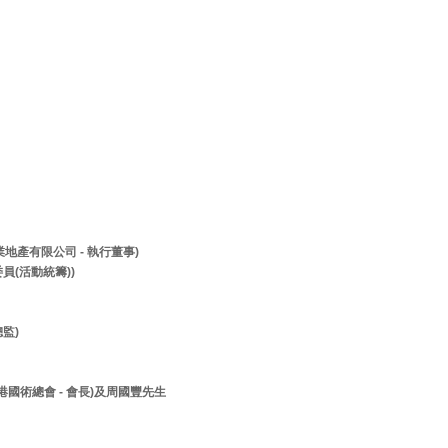
兆業地產有限公司 - 執行董事)
員(活動統籌))
監)
香港國術總會 - 會長)及周國豐先生