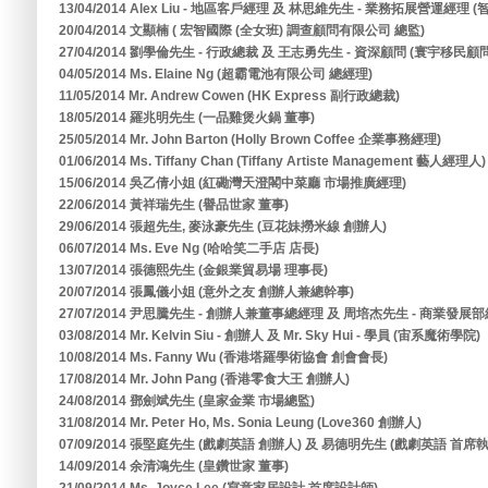
13/04/2014 Alex Liu - 地區客戶經理 及 林思維先生 - 業務拓展營運經
20/04/2014 文顯楠 ( 宏智國際 (全女班) 調查顧問有限公司 總監)
27/04/2014 劉學倫先生 - 行政總裁 及 王志勇先生 - 資深顧問 (寰宇移民
04/05/2014 Ms. Elaine Ng (超霸電池有限公司 總經理)
11/05/2014 Mr. Andrew Cowen (HK Express 副行政總裁)
18/05/2014 羅兆明先生 (一品雞煲火鍋 董事)
25/05/2014 Mr. John Barton (Holly Brown Coffee 企業事務經理)
01/06/2014 Ms. Tiffany Chan (Tiffany Artiste Management 藝人經理人)
15/06/2014 吳乙倩小姐 (紅磡灣天澄閣中菜廳 市場推廣經理)
22/06/2014 黃祥瑞先生 (譽品世家 董事)
29/06/2014 張超先生, 麥泳豪先生 (豆花妹撈米線 創辦人)
06/07/2014 Ms. Eve Ng (哈哈笑二手店 店長)
13/07/2014 張德熙先生 (金銀業貿易場 理事長)
20/07/2014 張鳳儀小姐 (意外之友 創辦人兼總幹事)
27/07/2014 尹思騰先生 - 創辦人兼董事總經理 及 周培杰先生 - 商業發展部
03/08/2014 Mr. Kelvin Siu - 創辦人 及 Mr. Sky Hui - 學員 (宙系魔術學院)
10/08/2014 Ms. Fanny Wu (香港塔羅學術協會 創會會長)
17/08/2014 Mr. John Pang (香港零食大王 創辦人)
24/08/2014 鄧劍斌先生 (皇家金業 市場總監)
31/08/2014 Mr. Peter Ho, Ms. Sonia Leung (Love360 創辦人)
07/09/2014 張堅庭先生 (戲劇英語 創辦人) 及 易德明先生 (戲劇英語 首席
14/09/2014 余清鴻先生 (皇鑽世家 董事)