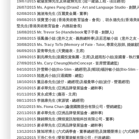
19/07/2015 歐陽景輝先生及林建輝先生 (冠一建築工程 - 項目經理)
26/07/2015 Ms. Agnes Pang (Draw2 - Art and Language Studio - 創辦
02/08/2015 施滄海先生 (百麗貴金屬 - 董事)
09/08/2015 張寶雯小姐 (香港美術教育協會 - 會長) ﹑胡永德先生(香港
堅先生(香港美術教育協會 - 內務副會長)
16/08/2015 Mr. Trevor So (Handlebook電子手冊 - 創辦人)
23/08/2015 張鳳儀小姐 (意外之友 - 義務總幹事)及莊思敏小姐（意外之友 
30/08/2015 Ms. Tracy ToTo (Memory of Fate - Tutor, 專業化妝師, 婚嫁
06/09/2015 梁青華先生 (天寶鐘表 - 主席)
13/09/2015 劉兆樺先生(皇國投資集團 - 主席)及趙雨彤小姐(皇國薈 - 執行
27/09/2015 Ms. Cary Cheung(MathConcept - 首席營運總監)
04/10/2015 許雪卿小姐(Bio-Slim - 總經理)及(蝦頭)楊詩敏小姐(Bio-Slim 
11/10/2015 陸惠貞小姐(日通國際 - 總監)
18/10/2015 董品春先生(波仔 - 總經理)及楊曼華小姐(波仔 - 營運經理)
25/10/2015 麥卓華先生 (亞洲品牌發展協會 - 總幹事)
01/11/2015 黃永成博士 (龐蓓 - 主席)
08/11/2015 李德康先生 (東源號 - 總經理)
15/11/2015 Ms. Fiona Chan (鑫億國際股份有限公司 - 營銷總監)
22/11/2015 麥卓華先生 (亞洲品牌發展協會 - 總幹事)
29/11/2015 陳錦輝先生 (輝煌資訊智能科技有限公司 - 董事)
06/12/2015 麥卓華先生 (亞洲品牌發展協會 - 總幹事)
13/12/2015 陳旭球博士 (六式碼學會 - 董事總經理)及陳耀榮博士 (六式碼學會
20/12/2015 王浩仁先生 (愛斯麗遊艇有限公司 - 行政總裁)