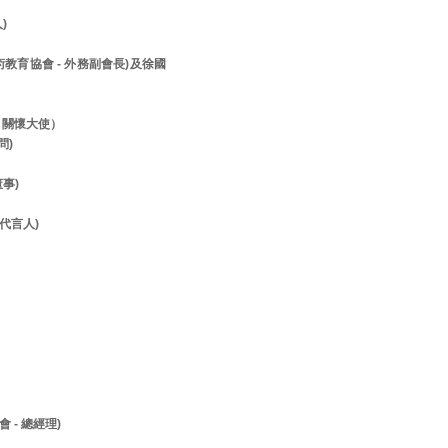
人)
美術教育協會 - 外務副會長)及徐國
- 關懷大使）
顧問)
董事)
- 代言人)
 - 總經理)