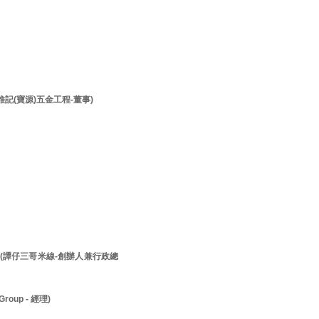
李維記(寶源)五金工程-董事)
先生 (譚仔三哥米線-創辦人兼行政總
roup - 經理)