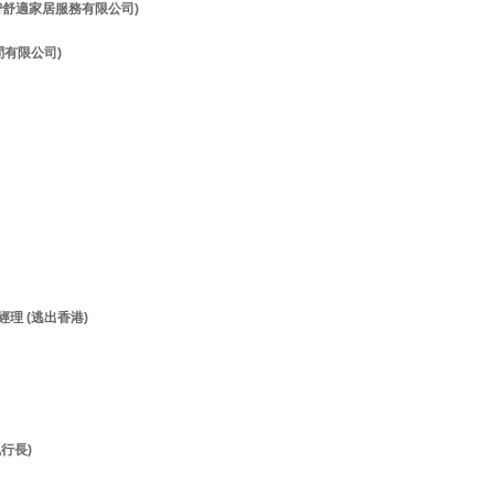
理 (智舒適家居服務有限公司)
顧問有限公司)
經理 (逃出香港)
執行長)