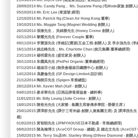
21/09/2014 Ms. Joyce Lee (寫意家居設計 首席設計師)
28/09/2014 Ms. Candy Pang﹐ Ms. Suzanne Pang (毛Mode家族 創辦人)
05/10/2014 Mr. Eric Lee (東源號 經理)
12/10/2014 Mr. Patrick Ng (Clean Air Hong Kong 董事)
19/10/2014 Ms. Maggie Tang (Magnet Wedding 創辦人)
26/10/2014 張煉先生， 吳錦勝先生 (Honey Creme 創辦人)
02/11/2014 黎耀光先生 (Forever Couple 董事)
09/11/2014 李寶源先生 (李維記(寶源)五金工程-創辦人) 及 李永強先生 (
16/11/2014 姚志峰先生，Ms. Charlotte Chan (創元集團-董事總經理)
23/11/2014 楊明霖先生 (盛世家居-創辦人)
30/11/2014 朱靄風先生 (PetPet Organic-董事總經理)
07/12/2014 楊淑芬小姐 (御美會楊淑芬纖體中心-創辦人)
14/12/2014 馮慶倫先生 (GF Design Limited-設計師)
21/12/2014 陶樹芬先生 (Spigen-常務總監)
28/12/2014 Mr. Xavier Mah (Xalf - 創辦人)
04/01/2015 麥卓華先生 (亞洲品牌發展協會 - 總幹事)
11/01/2015 Mr. Billy Leung (Jolie Creme - 創辦人)
18/01/2015 陳裕光先生 (大家樂 - 集團主席兼傳承學院 - 榮譽主席 )
25/01/2015 譚澤群先生 (譚仔三哥米線-創辦人兼集團主席) 及 譚澤强
裁)
01/02/2015 黃智朗先生 (JPMYHOUSE日本不動產 - 常務總經理)
08/02/2015 陳為瀚博士 (AceCGT Group - 總裁) 及 鍾志文先生 (AceCGT G
15/02/2015 Mr. Terry Siu及Mr. Stanley Wong (Difeee Diamond - 創辦人)