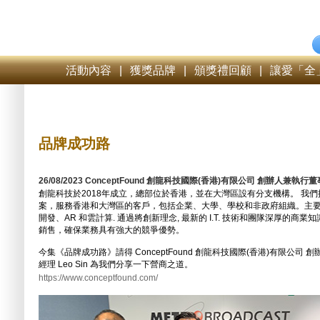
活動內容
|
獲獎品牌
|
頒獎禮回顧
|
讓愛「全
品牌成功路
26/08/2023 ConceptFound 創龍科技國際(香港)有限公司 創辦人兼執行董事 S
創龍科技於2018年成立，總部位於香港，並在大灣區設有分支機構。 我
案，服務香港和大灣區的客戶，包括企業、大學、學校和非政府組織。主
開發、AR 和雲計算. 通過將創新理念, 最新的 I.T. 技術和團隊深厚的
銷售，確保業務具有強大的競爭優勢。
今集《品牌成功路》請得 ConceptFound 創龍科技國際(香港)有限公司 創辦人
經理 Leo Sin 為我們分享一下營商之道。
https://www.conceptfound.com/