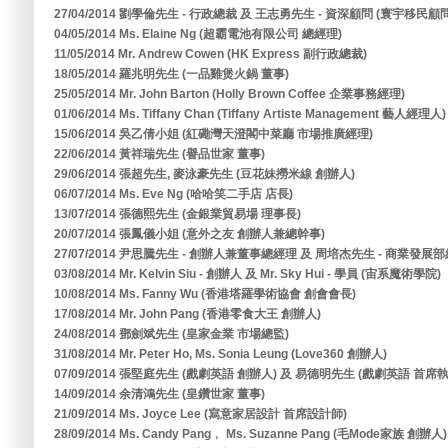
27/04/2014 劉學倫先生 - 行政總裁 及 王志勇先生 - 資深顧問 (寰宇移民
04/05/2014 Ms. Elaine Ng (超霸電池有限公司 總經理)
11/05/2014 Mr. Andrew Cowen (HK Express 副行政總裁)
18/05/2014 羅兆明先生 (一品雞煲火鍋 董事)
25/05/2014 Mr. John Barton (Holly Brown Coffee 企業事務經理)
01/06/2014 Ms. Tiffany Chan (Tiffany Artiste Management 藝人經理人)
15/06/2014 吳乙倩小姐 (紅磡灣天澄閣中菜廳 市場推廣經理)
22/06/2014 黃祥瑞先生 (譽品世家 董事)
29/06/2014 張超先生, 麥泳豪先生 (豆花妹撈米線 創辦人)
06/07/2014 Ms. Eve Ng (哈哈笑二手店 店長)
13/07/2014 張德熙先生 (金銀業貿易場 理事長)
20/07/2014 張鳳儀小姐 (意外之友 創辦人兼總幹事)
27/07/2014 尹思騰先生 - 創辦人兼董事總經理 及 周培杰先生 - 商業發展部
03/08/2014 Mr. Kelvin Siu - 創辦人 及 Mr. Sky Hui - 學員 (宙系魔術學院)
10/08/2014 Ms. Fanny Wu (香港塔羅學術協會 創會會長)
17/08/2014 Mr. John Pang (香港零食大王 創辦人)
24/08/2014 鄧劍斌先生 (皇家金業 市場總監)
31/08/2014 Mr. Peter Ho, Ms. Sonia Leung (Love360 創辦人)
07/09/2014 張堅庭先生 (戲劇英語 創辦人) 及 易德明先生 (戲劇英語 首席
14/09/2014 余清鴻先生 (皇鑽世家 董事)
21/09/2014 Ms. Joyce Lee (寫意家居設計 首席設計師)
28/09/2014 Ms. Candy Pang﹐ Ms. Suzanne Pang (毛Mode家族 創辦人)