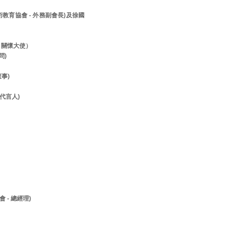
美術教育協會 - 外務副會長)及徐國
- 關懷大使）
顧問)
董事)
- 代言人)
 - 總經理)