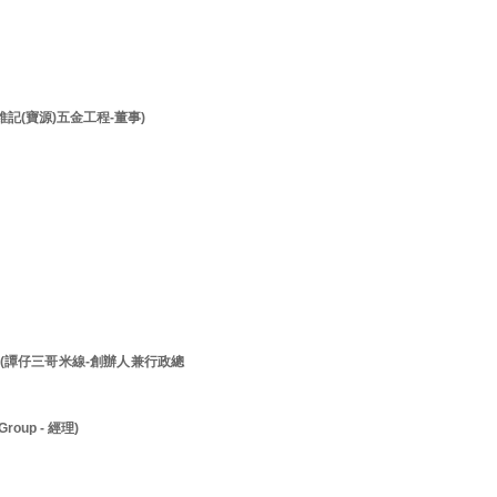
李維記(寶源)五金工程-董事)
先生 (譚仔三哥米線-創辦人兼行政總
roup - 經理)