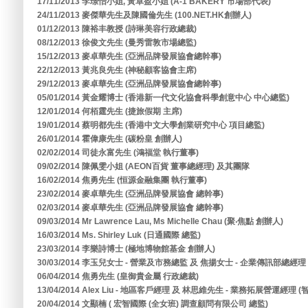
17/11/2013 李璟怡小姐, 黃卓盈小姐 (A-1 BAKERY 市場部代表)
24/11/2013 麥傑華先生及陳國倫先生 (100.NET.HK創辦人)
01/12/2013 陳裕丰教授 (詩琳美容行政總裁)
08/12/2013 徐俊文先生 (曼秀雷敦市場總監)
15/12/2013 麥卓華先生 (亞洲品牌發展協會總幹事)
22/12/2013 黃兆良先生 (神秘顧客協會主席)
29/12/2013 麥卓華先生 (亞洲品牌發展協會總幹事)
05/01/2014 黃金耀博士 (香港新一代文化協會科學創意中心 中心總監)
12/01/2014 何栢霆先生 (捷旅假期 主席)
19/01/2014 蔡明都先生 (香港中文大學創業研究中心 項目總監)
26/01/2014 霍偉康先生 (碳粉皇 創辦人)
02/02/2014 司徒永富先生 (鴻福堂 執行董事)
09/02/2014 陳佩雯小姐 (AEON百貨 董事總經理) 及其團隊
16/02/2014 焦勇先生 (恒源金融集團 執行董事)
23/02/2014 麥卓華先生 (亞洲品牌發展協會 總幹事)
02/03/2014 麥卓華先生 (亞洲品牌發展協會 總幹事)
09/03/2014 Mr Lawrence Lau, Ms Michelle Chau (聚‧焦點 創辦人)
16/03/2014 Ms. Shirley Luk (日通國際 總監)
23/03/2014 李樂詩博士 (極地博物館基金 創辦人)
30/03/2014 李玉兒女士 - 營業及市務總監 及 焦揚女士 - 企業傳訊部總經
06/04/2014 焦勇先生 (皇御貴金屬 行政總裁)
13/04/2014 Alex Liu - 地區客戶經理 及 林思維先生 - 業務拓展營運經
20/04/2014 文顯楠 ( 宏智國際 (全女班) 調查顧問有限公司 總監)