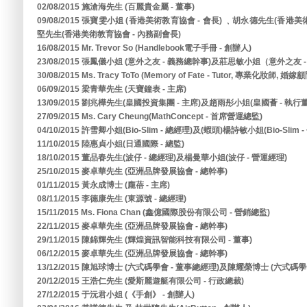
02/08/2015 施滄海先生 (百麗貴金屬 - 董事)
09/08/2015 張寶雯小姐 (香港美術教育協會 - 會長) ﹑胡永德先生(香港
堅先生(香港美術教育協會 - 內務副會長)
16/08/2015 Mr. Trevor So (Handlebook電子手冊 - 創辦人)
23/08/2015 張鳳儀小姐 (意外之友 - 義務總幹事)及莊思敏小姐（意外之友 
30/08/2015 Ms. Tracy ToTo (Memory of Fate - Tutor, 專業化妝師, 婚嫁
06/09/2015 梁青華先生 (天寶鐘表 - 主席)
13/09/2015 劉兆樺先生(皇國投資集團 - 主席)及趙雨彤小姐(皇國薈 - 執行
27/09/2015 Ms. Cary Cheung(MathConcept - 首席營運總監)
04/10/2015 許雪卿小姐(Bio-Slim - 總經理)及(蝦頭)楊詩敏小姐(Bio-Slim 
11/10/2015 陸惠貞小姐(日通國際 - 總監)
18/10/2015 董品春先生(波仔 - 總經理)及楊曼華小姐(波仔 - 營運經理)
25/10/2015 麥卓華先生 (亞洲品牌發展協會 - 總幹事)
01/11/2015 黃永成博士 (龐蓓 - 主席)
08/11/2015 李德康先生 (東源號 - 總經理)
15/11/2015 Ms. Fiona Chan (鑫億國際股份有限公司 - 營銷總監)
22/11/2015 麥卓華先生 (亞洲品牌發展協會 - 總幹事)
29/11/2015 陳錦輝先生 (輝煌資訊智能科技有限公司 - 董事)
06/12/2015 麥卓華先生 (亞洲品牌發展協會 - 總幹事)
13/12/2015 陳旭球博士 (六式碼學會 - 董事總經理)及陳耀榮博士 (六式碼學會
20/12/2015 王浩仁先生 (愛斯麗遊艇有限公司 - 行政總裁)
27/12/2015 于沅君小姐 (《手創》 - 創辦人)