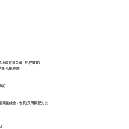
兆業地產有限公司 - 執行董事)
員(活動統籌))
監)
香港國術總會 - 會長)及周國豐先生
人)