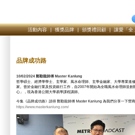
活動內容
|
獲獎品牌
|
頒獎禮回顧
|
讓愛「全
品牌成功路
10/02/2024 鄭勤龍師傅 Master Kanlung
哲學碩士、經濟學學士、玄學家、風水命理師、玄學金融家、大學專業進
家。曾於金融行業及投資銀行工作，自2007年開始為全職風水命理師並創
心」，現為香港公開大學易學課程講師。
今集《品牌成功路》請得 鄭勤龍師傅 Master Kanlung 為我們分享一下營
https://www.masterkanlung.com/