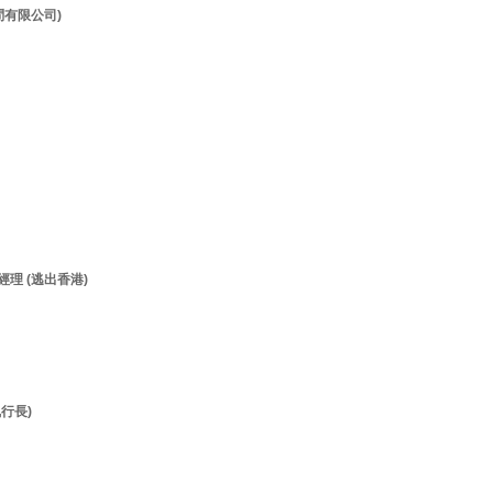
顧問有限公司)
經理 (逃出香港)
執行長)