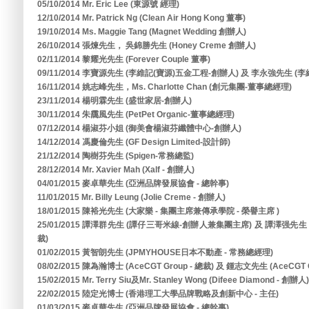
05/10/2014 Mr. Eric Lee (東源號 經理)
12/10/2014 Mr. Patrick Ng (Clean Air Hong Kong 董事)
19/10/2014 Ms. Maggie Tang (Magnet Wedding 創辦人)
26/10/2014 張煉先生， 吳錦勝先生 (Honey Creme 創辦人)
02/11/2014 黎耀光先生 (Forever Couple 董事)
09/11/2014 李寶源先生 (李維記(寶源)五金工程-創辦人) 及 李永強先生 (
16/11/2014 姚志峰先生，Ms. Charlotte Chan (創元集團-董事總經理)
23/11/2014 楊明霖先生 (盛世家居-創辦人)
30/11/2014 朱靄風先生 (PetPet Organic-董事總經理)
07/12/2014 楊淑芬小姐 (御美會楊淑芬纖體中心-創辦人)
14/12/2014 馮慶倫先生 (GF Design Limited-設計師)
21/12/2014 陶樹芬先生 (Spigen-常務總監)
28/12/2014 Mr. Xavier Mah (Xalf - 創辦人)
04/01/2015 麥卓華先生 (亞洲品牌發展協會 - 總幹事)
11/01/2015 Mr. Billy Leung (Jolie Creme - 創辦人)
18/01/2015 陳裕光先生 (大家樂 - 集團主席兼傳承學院 - 榮譽主席 )
25/01/2015 譚澤群先生 (譚仔三哥米線-創辦人兼集團主席) 及 譚澤强
裁)
01/02/2015 黃智朗先生 (JPMYHOUSE日本不動產 - 常務總經理)
08/02/2015 陳為瀚博士 (AceCGT Group - 總裁) 及 鍾志文先生 (AceCGT G
15/02/2015 Mr. Terry Siu及Mr. Stanley Wong (Difeee Diamond - 創辦人)
22/02/2015 陸定光博士 (香港理工大學品牌戰略及創新中心 - 主任)
01/03/2015 麥卓華先生 (亞洲品牌發展協會 - 總幹事)