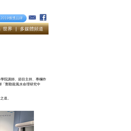
2019獲獎品牌
」世界
|
多媒體頻道
修學院講師、節目主持、專欄作
辦「鄭勤龍風水命理研究中
商之道。